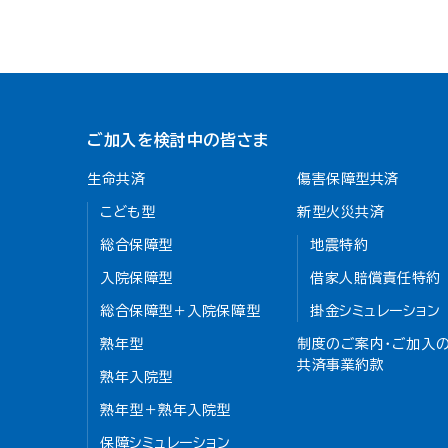
ご加入を検討中の皆さま
生命共済
傷害保障型共済
こども型
新型火災共済
総合保障型
地震特約
入院保障型
借家人賠償責任特約
総合保障型＋入院保障型
掛金シミュレーション
熟年型
制度のご案内・ご加入の
共済事業約款
熟年入院型
熟年型＋熟年入院型
保障シミュレーション