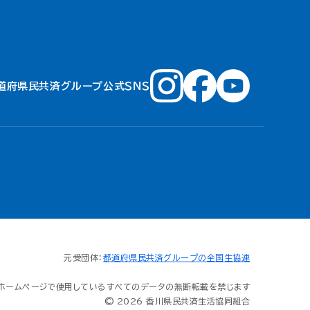
道府県民共済グループ公式ＳＮＳ
元受団体：
都道府県民共済グループの全国生協連
ホームページで使用しているすべてのデータの無断転載を禁じます
© 2026 香川県民共済生活協同組合