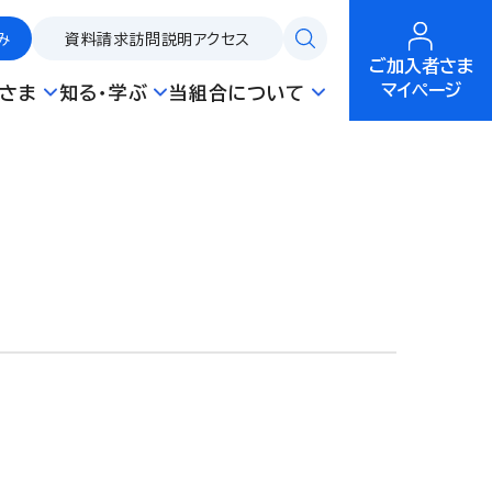
み
資料請求
訪問説明
アクセス
ご加入者さま
マイページ
さま
知る・学ぶ
当組合について