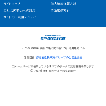
サイトマップ
個人情報保護方針
反社会的勢力への対応
普及推進方針
サイトのご利用について
〒760-0006 高松市亀岡町2番17号 村川亀岡ビル
元受団体：
都道府県民共済グループの全国生協連
当ホームページで使用しているすべてのデータの無断転載を禁じます
© 2026 香川県民共済生活協同組合