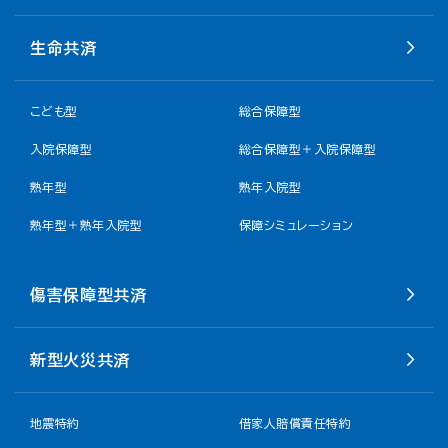
生命共済
こども型
総合保障型
入院保障型
総合保障型＋入院保障型
熟年型
熟年入院型
熟年型＋熟年入院型
保障シミュレーション
傷害保障型共済
新型火災共済
地震特約
借家人賠償責任特約