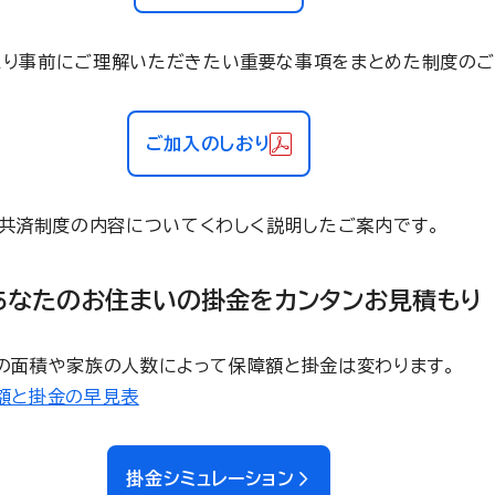
たり事前にご理解いただきたい重要な事項をまとめた制度のご
ご加入のしおり
共済制度の内容についてくわしく説明したご案内です。
あなたのお住まいの掛金をカンタンお見積もり
の面積や家族の人数によって保障額と掛金は変わります。
額と掛金の早見表
掛金シミュレーション